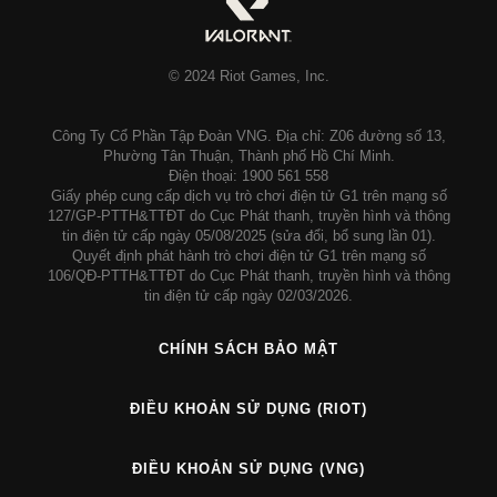
© 2024 Riot Games, Inc.
Công Ty Cổ Phần Tập Đoàn VNG. Địa chỉ: Z06 đường số 13,
Phường Tân Thuận, Thành phố Hồ Chí Minh.
Điện thoại: 1900 561 558
Giấy phép cung cấp dịch vụ trò chơi điện tử G1 trên mạng số
127/GP-PTTH&TTĐT do Cục Phát thanh, truyền hình và thông
tin điện tử cấp ngày 05/08/2025 (sửa đổi, bổ sung lần 01).
Quyết định phát hành trò chơi điện tử G1 trên mạng số
106/QĐ-PTTH&TTĐT do Cục Phát thanh, truyền hình và thông
tin điện tử cấp ngày 02/03/2026.
CHÍNH SÁCH BẢO MẬT
ĐIỀU KHOẢN SỬ DỤNG (RIOT)
ĐIỀU KHOẢN SỬ DỤNG (VNG)