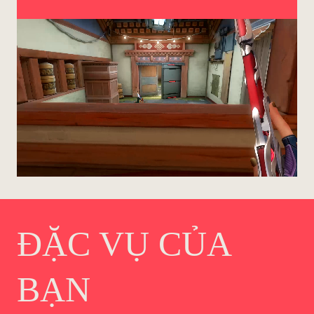
ĐẶC VỤ CỦA
BẠN