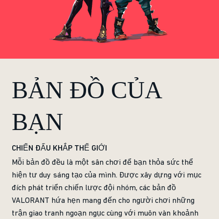
BẢN ĐỒ CỦA
BẠN
CHIẾN ĐẤU KHẮP THẾ GIỚI
Mỗi bản đồ đều là một sân chơi để bạn thỏa sức thể
hiện tư duy sáng tạo của mình. Được xây dựng với mục
đích phát triển chiến lược đội nhóm, các bản đồ
VALORANT hứa hẹn mang đến cho người chơi những
trận giao tranh ngoạn ngục cùng với muôn vàn khoảnh