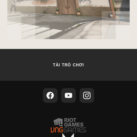
TẢI TRÒ CHƠI