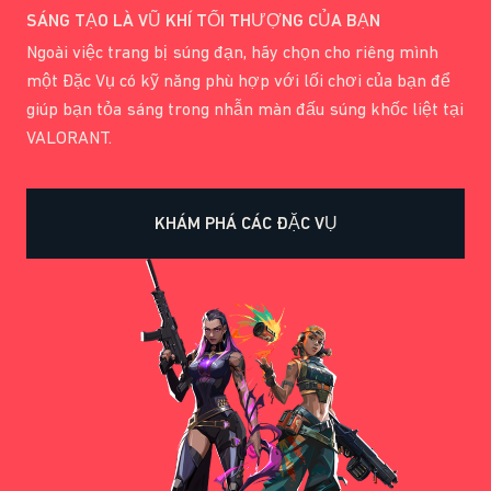
SÁNG TẠO LÀ VŨ KHÍ TỐI THƯỢNG CỦA BẠN
Ngoài việc trang bị súng đạn, hãy chọn cho riêng mình
một Đặc Vụ có kỹ năng phù hợp với lối chơi của bạn để
giúp bạn tỏa sáng trong nhẫn màn đấu súng khốc liệt tại
VALORANT.
KHÁM PHÁ CÁC ĐẶC VỤ